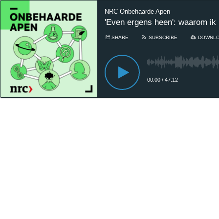
NRC Onbehaarde Apen
'Even ergens heen': waarom ik 
SHARE
SUBSCRIBE
DOWNL
00:00
/
47:12